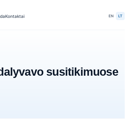
ida
Kontaktai
EN
LT
 dalyvavo susitikimuose