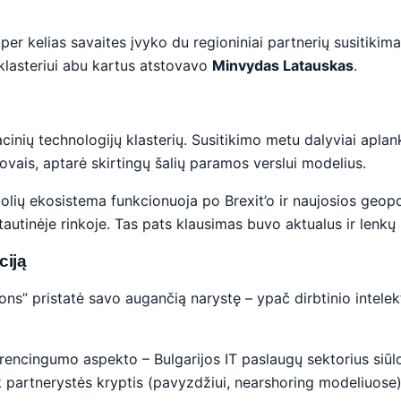
er kelias savaites įvyko du regioniniai partnerių susitikima
 klasteriui abu kartus atstovavo
Minvydas Latauskas
.
cinių technologijų klasterių. Susitikimo metu dalyviai aplan
tovais, aptarė skirtingų šalių paramos verslui modelius.
lių ekosistema funkcionuoja po Brexit’o ir naujosios geopol
tautinėje rinkoje. Tas pats klausimas buvo aktualus ir lenkų 
ciją
tions” pristatė savo augančią narystę – ypač dirbtinio inte
ncingumo aspekto – Bulgarijos IT paslaugų sektorius siūlo a
ek partnerystės kryptis (pavyzdžiui, nearshoring modeliuose)