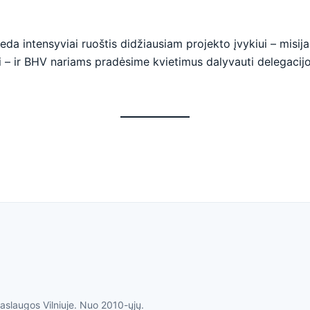
 intensyviai ruoštis didžiausiam projekto įvykiui – misijai į
i – ir BHV nariams pradėsime kvietimus dalyvauti delegacijo
paslaugos Vilniuje. Nuo 2010-ųjų.