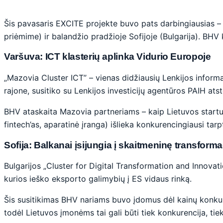
Šis pavasaris EXCITE projekte buvo pats darbingiausias – p
priėmime) ir balandžio pradžioje Sofijoje (Bulgarija). BHV
Varšuva: ICT klasterių aplinka Vidurio Europoje
„Mazovia Cluster ICT” – vienas didžiausių Lenkijos informa
rajone, susitiko su Lenkijos investicijų agentūros PAIH ats
BHV ataskaita Mazovia partneriams – kaip Lietuvos startuo
fintech’as, aparatinė įranga) išlieka konkurencingiausi tarp
Sofija: Balkanai įsijungia į skaitmeninę transforma
Bulgarijos „Cluster for Digital Transformation and Innova
kurios ieško eksporto galimybių į ES vidaus rinką.
Šis susitikimas BHV nariams buvo įdomus dėl kainų konkure
todėl Lietuvos įmonėms tai gali būti tiek konkurencija, ti