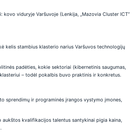
i: kovo viduryje Varšuvoje (Lenkija, „Mazovia Cluster ICT”
kė kelis stambius klasterio narius Varšuvos technologijų
itinės padėties, kokie sektoriai (kibernetinis saugumas,
klasteriui – todėl pokalbis buvo praktinis ir konkretus.
lekto sprendimų ir programinės įrangos vystymo įmones,
ukštos kvalifikacijos talentus santykinai pigia kaina,
.