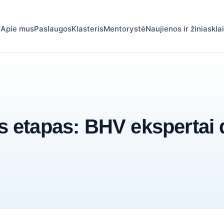
Apie mus
Paslaugos
Klasteris
Mentorystė
Naujienos ir žiniaskla
s etapas: BHV ekspertai