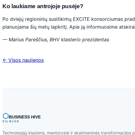
Ko laukiame antrojoje pusėje?
Po dviejų regioninių susitikimų EXCITE konsorciumas pradeda
planuojama šių metų lapkritį. Apie ją informuosime atskira
— Marius Pareščius, BHV klasterio prezidentas
← Visos naujienos
⬡
BUSINESS HIVE
VILNIUS
Technologijų klasteris, mentorystė ir skaitmeninės transformacijos 