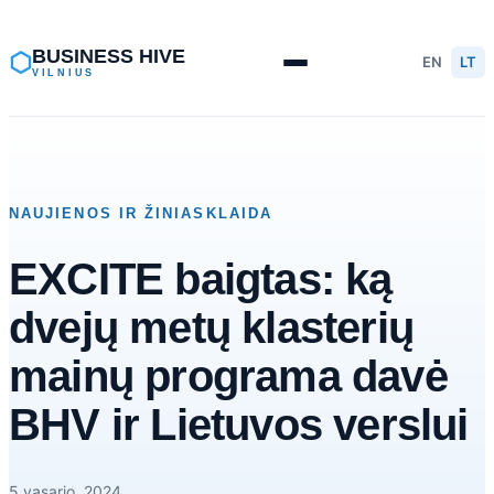
Eiti
prie
BUSINESS HIVE
⬡
EN
LT
VILNIUS
turinio
NAUJIENOS IR ŽINIASKLAIDA
EXCITE baigtas: ką
dvejų metų klasterių
mainų programa davė
BHV ir Lietuvos verslui
5 vasario, 2024