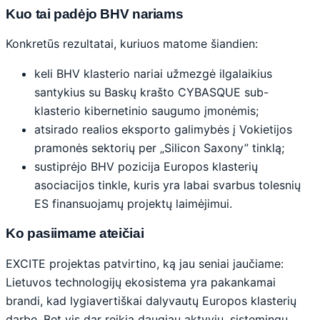
Kuo tai padėjo BHV nariams
Konkretūs rezultatai, kuriuos matome šiandien:
keli BHV klasterio nariai užmezgė ilgalaikius
santykius su Baskų krašto CYBASQUE sub-
klasterio kibernetinio saugumo įmonėmis;
atsirado realios eksporto galimybės į Vokietijos
pramonės sektorių per „Silicon Saxony” tinklą;
sustiprėjo BHV pozicija Europos klasterių
asociacijos tinkle, kuris yra labai svarbus tolesnių
ES finansuojamų projektų laimėjimui.
Ko pasiimame ateičiai
EXCITE projektas patvirtino, ką jau seniai jaučiame:
Lietuvos technologijų ekosistema yra pakankamai
brandi, kad lygiavertiškai dalyvautų Europos klasterių
darbe. Bet vis dar reikia daugiau aktyvių, sistemingų