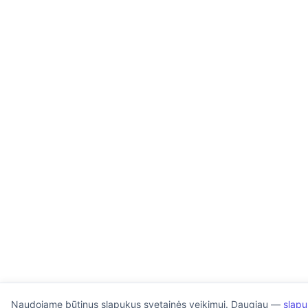
Naudojame būtinus slapukus svetainės veikimui. Daugiau —
slapu