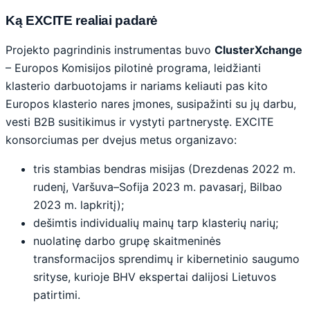
Ką EXCITE realiai padarė
Projekto pagrindinis instrumentas buvo
ClusterXchange
– Europos Komisijos pilotinė programa, leidžianti
klasterio darbuotojams ir nariams keliauti pas kito
Europos klasterio nares įmones, susipažinti su jų darbu,
vesti B2B susitikimus ir vystyti partnerystę. EXCITE
konsorciumas per dvejus metus organizavo:
tris stambias bendras misijas (Drezdenas 2022 m.
rudenį, Varšuva–Sofija 2023 m. pavasarį, Bilbao
2023 m. lapkritį);
dešimtis individualių mainų tarp klasterių narių;
nuolatinę darbo grupę skaitmeninės
transformacijos sprendimų ir kibernetinio saugumo
srityse, kurioje BHV ekspertai dalijosi Lietuvos
patirtimi.