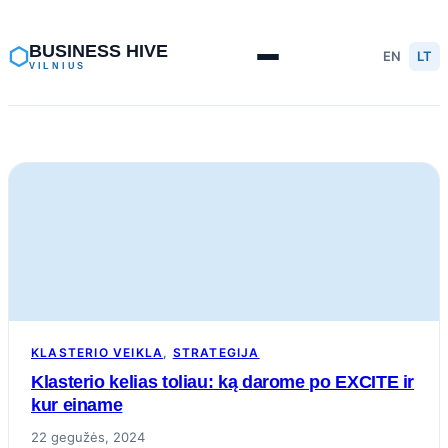
Eiti
prie
BUSINESS HIVE
⬡
EN
LT
VILNIUS
turinio
KLASTERIO VEIKLA
, 
STRATEGIJA
Klasterio kelias toliau: ką darome po EXCITE ir
kur einame
22 gegužės, 2024